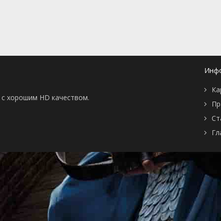
📖 История
🤪 Комедия
🎥 Короткометражка
🔪 Криминал
рама
🎼 Музыка
🧚‍♀️ Мультфильм
л
👨‍💼 Новости
🎒 Приключения
ьное тв
👨‍👩‍👧‍👦 Семейный
⚽ Спорт
у
🤯 Триллер
😱 Ужасы
Инф
астика
🤠 Фильм-нуар
🧝‍♂️ Фэнтези
Ка
ония
ы с хорошим HD качеством.
Пр
Ст
Гл