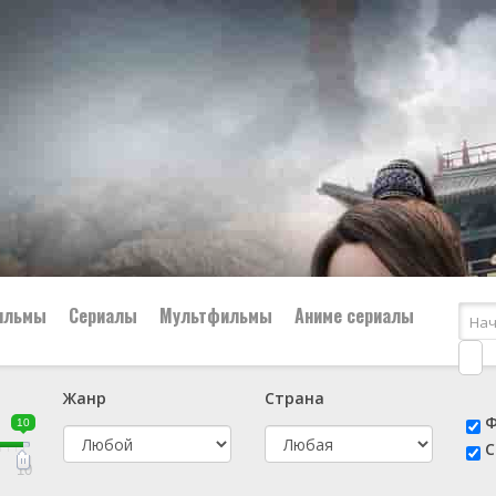
ильмы
Сериалы
Мультфильмы
Аниме сериалы
Жанр
Страна
е
📔 Биография
😎 Боевик
Ф
10
н
👨‍✈️ Военный
🕵️‍♂️ Детектив
С
й
📑 Документальный
😫 Драма
10