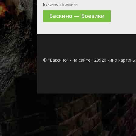
🎲 Игра
Баксино
» Боевики
🎙 Концерт
Баскино — Боевики
👫 Мелод
🕺 Мюзик
👨‍💻 Реал
🎤 Ток-шо
🧙‍♀️ Фант
🏅 Церем
© "Баксино" - на сайте 128920 кино картин