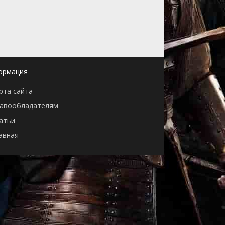
ормация
рта сайта
авообладателям
атьи
авная