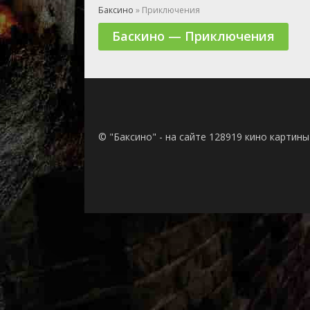
🎲 Игра
Баксино
» Приключения
🎙 Концерт
Баскино — Приключения
👫 Мелод
🕺 Мюзик
👨‍💻 Реал
🎤 Ток-шо
🧙‍♀️ Фант
🏅 Церем
© "Баксино" - на сайте 128919 кино картин