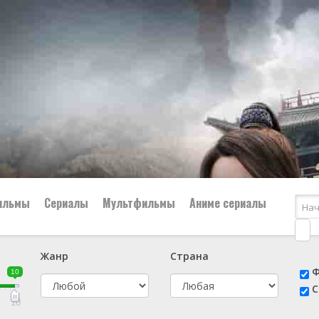
ильмы
Сериалы
Мультфильмы
Аниме сериалы
Жанр
Страна
е
📔 Биография
😎 Боевик
Ф
10
н
👨‍✈️ Военный
🕵️‍♂️ Детектив
С
й
📑 Документальный
😫 Драма
10