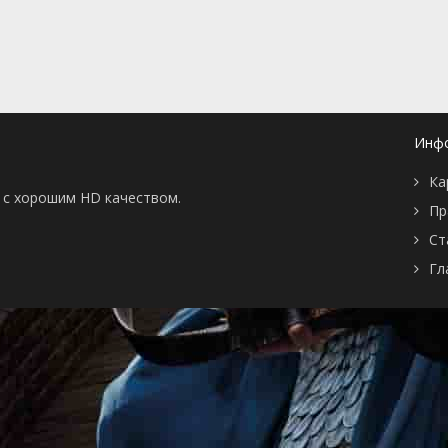
📖 История
🤪 Комедия
🎥 Короткометражка
🔪 Криминал
рама
🎼 Музыка
🧚‍♀️ Мультфильм
л
👨‍💼 Новости
🎒 Приключения
ьное тв
👨‍👩‍👧‍👦 Семейный
⚽ Спорт
у
🤯 Триллер
😱 Ужасы
Инф
астика
🤠 Фильм-нуар
🧝‍♂️ Фэнтези
Ка
ония
ы с хорошим HD качеством.
Пр
Ст
Гл