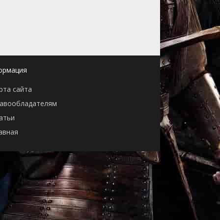
ормация
рта сайта
авообладателям
атьи
авная